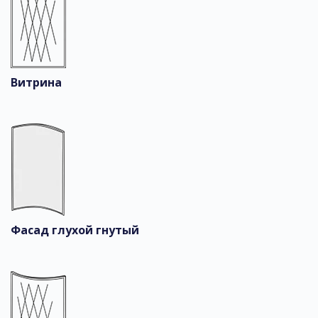
Витрина
Фасад глухой гнутый