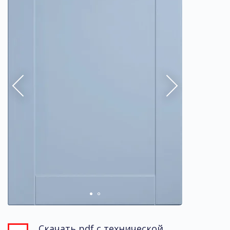
Скачать pdf с технической