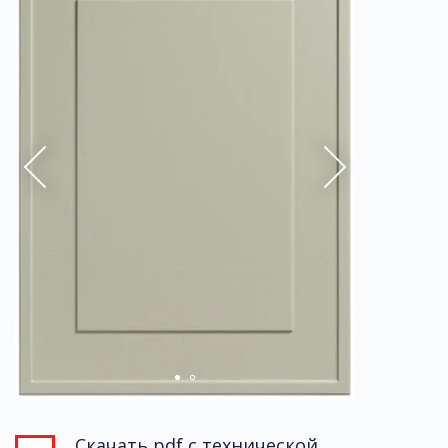
Скачать pdf с технической